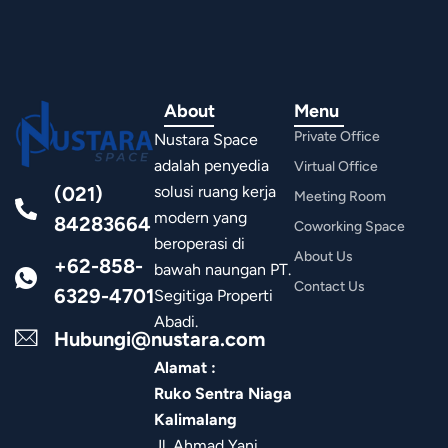
About
Menu
Private Office
Nustara Space
adalah penyedia
Virtual Office
(021)
solusi ruang kerja
Meeting Room
modern yang
84283664
Coworking Space
beroperasi di
About Us
+62-858-
bawah naungan PT.
Contact Us
6329-4701
Segitiga Properti
Abadi.
Hubungi@nustara.com
Alamat :
Ruko Sentra Niaga
Kalimalang
Jl. Ahmad Yani