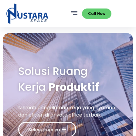
Call Now
Solusi Ruang
Kerja
Produktif
Nikmati pengalaman kerja yang nyaman
dan efisien di private office terbaik.
Selengkapnya