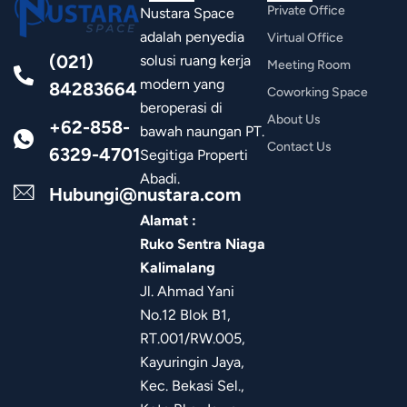
Private Office
Nustara Space
adalah penyedia
Virtual Office
(021)
solusi ruang kerja
Meeting Room
modern yang
84283664
Coworking Space
beroperasi di
About Us
+62-858-
bawah naungan PT.
Contact Us
6329-4701
Segitiga Properti
Abadi.
Hubungi@nustara.com
Alamat :
Ruko Sentra Niaga
Kalimalang
Jl. Ahmad Yani
No.12 Blok B1,
RT.001/RW.005,
Kayuringin Jaya,
Kec. Bekasi Sel.,