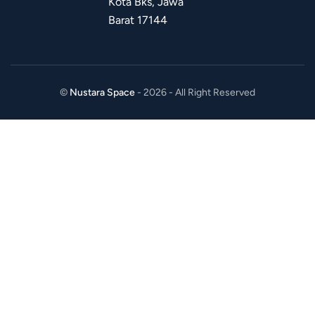
Kota Bks, Jawa
Barat 17144
©
Nustara Space
- 2026 - All Right Reserved