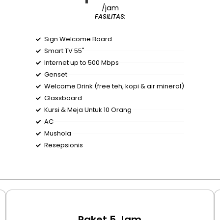
/jam
FASILITAS:
Sign Welcome Board
Smart TV 55"
Internet up to 500 Mbps
Genset
Welcome Drink (free teh, kopi & air mineral)
Glassboard
Kursi & Meja Untuk 10 Orang
AC
Mushola
Resepsionis
Paket 5 Jam