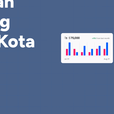
an
ng
 Kota