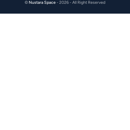
©
Nustara Space
- 2026 - All Right Reserved