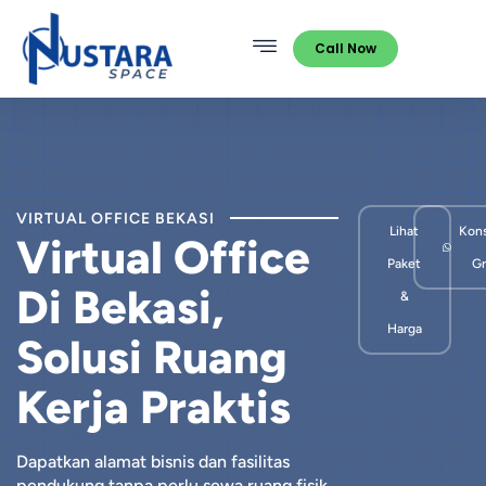
Call Now
VIRTUAL OFFICE BEKASI
Lihat
Kons
Virtual Office
Paket
Gr
Di Bekasi,
&
Harga
Solusi Ruang
Kerja Praktis
Dapatkan alamat bisnis dan fasilitas
pendukung tanpa perlu sewa ruang fisik.