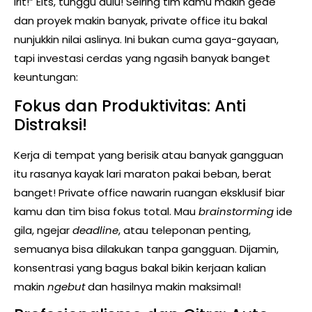
irit!” Eits, tunggu dulu! Seiring tim kamu makin gede
dan proyek makin banyak, private office itu bakal
nunjukkin nilai aslinya. Ini bukan cuma gaya-gayaan,
tapi investasi cerdas yang ngasih banyak banget
keuntungan:
Fokus dan Produktivitas: Anti
Distraksi!
Kerja di tempat yang berisik atau banyak gangguan
itu rasanya kayak lari maraton pakai beban, berat
banget! Private office nawarin ruangan eksklusif biar
kamu dan tim bisa fokus total. Mau
brainstorming
ide
gila, ngejar
deadline
, atau teleponan penting,
semuanya bisa dilakukan tanpa gangguan. Dijamin,
konsentrasi yang bagus bakal bikin kerjaan kalian
makin
ngebut
dan hasilnya makin maksimal!