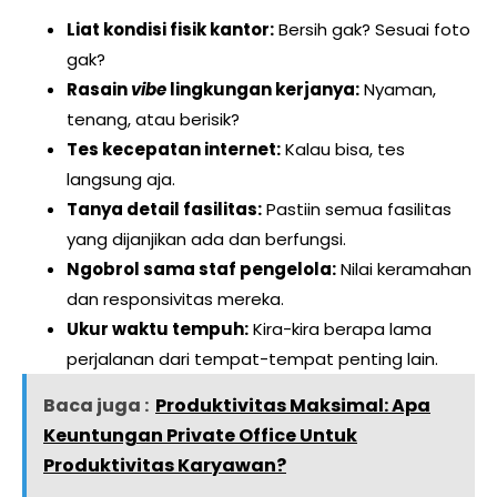
Liat kondisi fisik kantor:
Bersih gak? Sesuai foto
gak?
Rasain
vibe
lingkungan kerjanya:
Nyaman,
tenang, atau berisik?
Tes kecepatan internet:
Kalau bisa, tes
langsung aja.
Tanya detail fasilitas:
Pastiin semua fasilitas
yang dijanjikan ada dan berfungsi.
Ngobrol sama staf pengelola:
Nilai keramahan
dan responsivitas mereka.
Ukur waktu tempuh:
Kira-kira berapa lama
perjalanan dari tempat-tempat penting lain.
Baca juga :
Produktivitas Maksimal: Apa
Keuntungan Private Office Untuk
Produktivitas Karyawan?