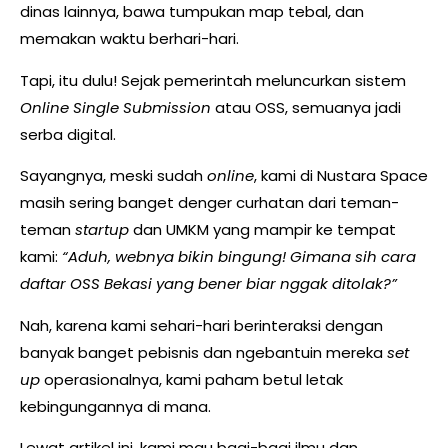
dinas lainnya, bawa tumpukan map tebal, dan
memakan waktu berhari-hari.
Tapi, itu dulu! Sejak pemerintah meluncurkan sistem
Online Single Submission
atau OSS, semuanya jadi
serba digital.
Sayangnya, meski sudah
online
, kami di Nustara Space
masih sering banget denger curhatan dari teman-
teman
startup
dan UMKM yang mampir ke tempat
kami:
“Aduh, webnya bikin bingung! Gimana sih cara
daftar OSS Bekasi yang bener biar nggak ditolak?”
Nah, karena kami sehari-hari berinteraksi dengan
banyak banget pebisnis dan ngebantuin mereka
set
up
operasionalnya, kami paham betul letak
kebingungannya di mana.
Lewat artikel ini, kami mau bagi-bagi ilmu dan