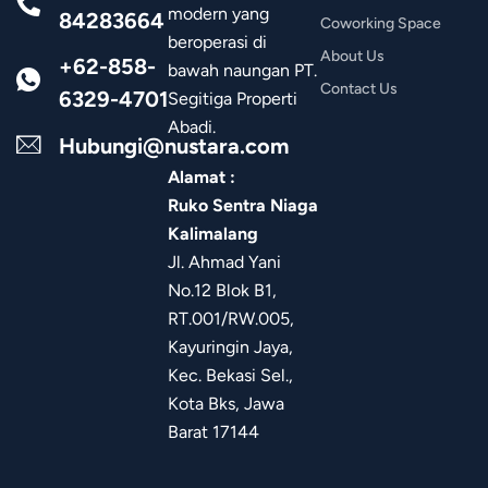
modern yang
84283664
Coworking Space
beroperasi di
About Us
+62-858-
bawah naungan PT.
Contact Us
6329-4701
Segitiga Properti
Abadi.
Hubungi@nustara.com
Alamat :
Ruko Sentra Niaga
Kalimalang
Jl. Ahmad Yani
No.12 Blok B1,
RT.001/RW.005,
Kayuringin Jaya,
Kec. Bekasi Sel.,
Kota Bks, Jawa
Barat 17144