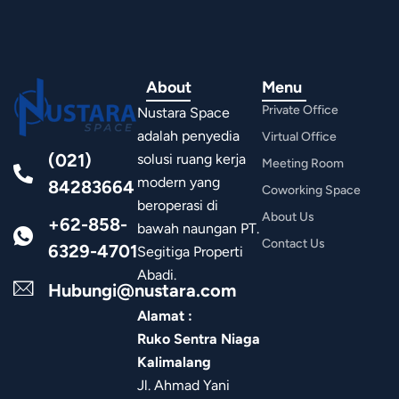
About
Menu
Private Office
Nustara Space
adalah penyedia
Virtual Office
(021)
solusi ruang kerja
Meeting Room
modern yang
84283664
Coworking Space
beroperasi di
About Us
+62-858-
bawah naungan PT.
Contact Us
6329-4701
Segitiga Properti
Abadi.
Hubungi@nustara.com
Alamat :
Ruko Sentra Niaga
Kalimalang
Jl. Ahmad Yani